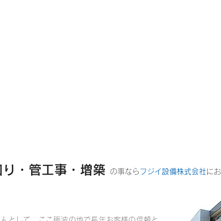
緊急時も安心の24時間受付ダイヤル
0763-32-5181
水回り・管工事・増築
​の事なら
フジイ設備株式会社
にお
さんとして、ここ砺波の地で長年お客様の信頼と