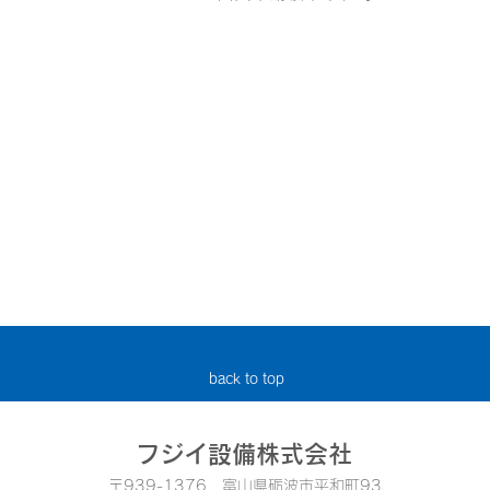
​ご相談の受付は
0763-32-5181
緊急の場合は24時間受付します
back to top
フジイ設備株式会社
〒939-1376 富山県砺波市平和町93